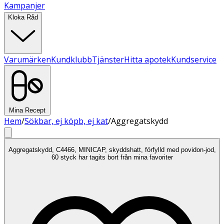
Kampanjer
Kloka Råd
Varumärken
Kundklubb
Tjänster
Hitta apotek
Kundservice
Mina Recept
Hem
/
Sökbar, ej köpb, ej kat
/
Aggregatskydd
Aggregatskydd, C4466, MINICAP, skyddshatt, förfylld med povidon-jod,
60 styck har tagits bort från mina favoriter