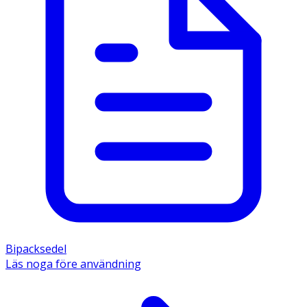
Bipacksedel
Läs noga före användning