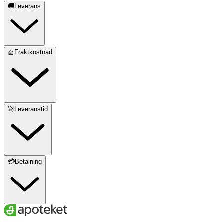
🚚Leverans
🧺Fraktkostnad
🚀Leveranstid
💳Betalning