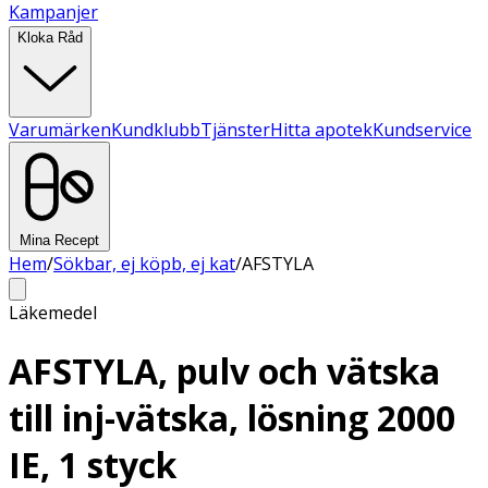
Kampanjer
Kloka Råd
Varumärken
Kundklubb
Tjänster
Hitta apotek
Kundservice
Mina Recept
Hem
/
Sökbar, ej köpb, ej kat
/
AFSTYLA
Läkemedel
AFSTYLA, pulv och vätska
till inj-vätska, lösning 2000
IE, 1 styck