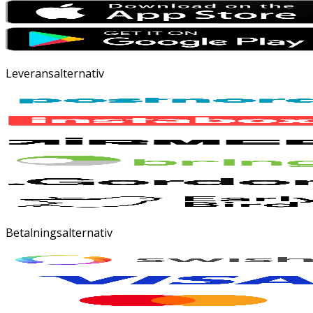
Leveransalternativ
Betalningsalternativ