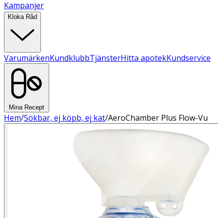
Kampanjer
Kloka Råd
Varumärken
Kundklubb
Tjänster
Hitta apotek
Kundservice
Mina Recept
Hem
/
Sökbar, ej köpb, ej kat
/
AeroChamber Plus Flow-Vu