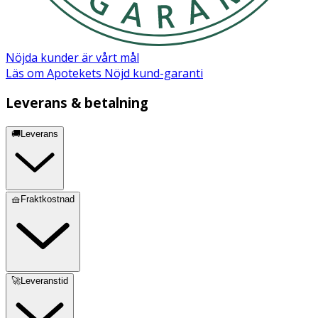
Nöjda kunder är vårt mål
Läs om Apotekets Nöjd kund-garanti
Leverans & betalning
🚚Leverans
🧺Fraktkostnad
🚀Leveranstid