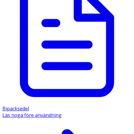
Bipacksedel
Läs noga före användning