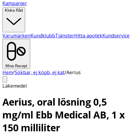
Kampanjer
Kloka Råd
Varumärken
Kundklubb
Tjänster
Hitta apotek
Kundservice
Mina Recept
Hem
/
Sökbar, ej köpb, ej kat
/
Aerius
Läkemedel
Aerius, oral lösning 0,5
mg/ml Ebb Medical AB, 1 x
150 milliliter