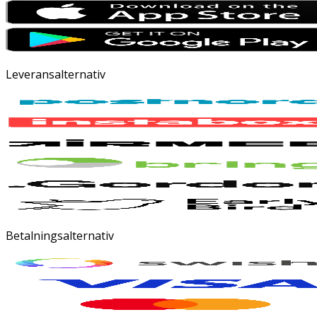
Leveransalternativ
Betalningsalternativ