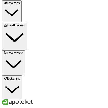
🚚Leverans
🧺Fraktkostnad
🚀Leveranstid
💳Betalning