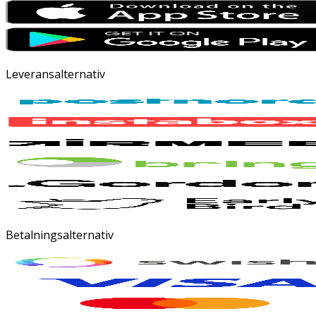
Leveransalternativ
Betalningsalternativ