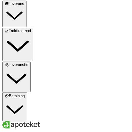
🚚Leverans
🧺Fraktkostnad
🚀Leveranstid
💳Betalning