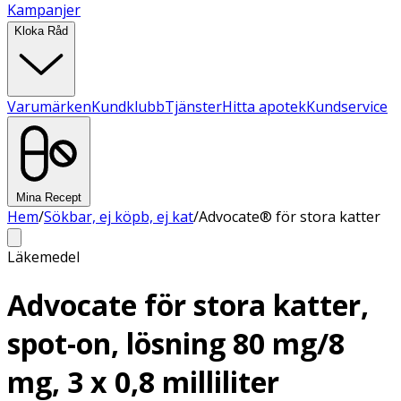
Kampanjer
Kloka Råd
Varumärken
Kundklubb
Tjänster
Hitta apotek
Kundservice
Mina Recept
Hem
/
Sökbar, ej köpb, ej kat
/
Advocate® för stora katter
Läkemedel
Advocate för stora katter,
spot-on, lösning 80 mg/8
mg, 3 x 0,8 milliliter