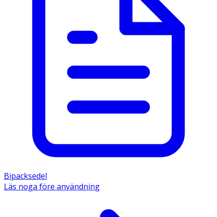
Bipacksedel
Läs noga före användning