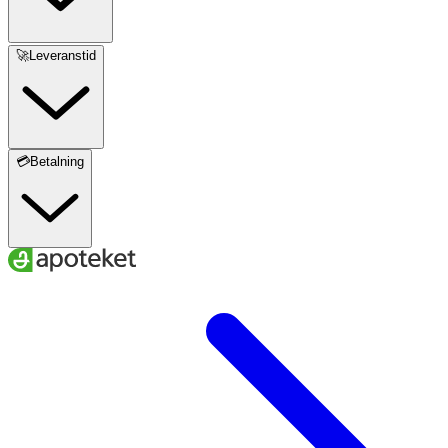
🚀Leveranstid
💳Betalning