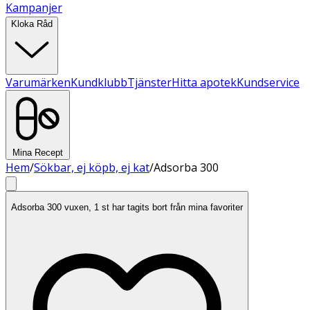
Kampanjer
Kloka Råd
Varumärken
Kundklubb
Tjänster
Hitta apotek
Kundservice
Mina Recept
Hem
/
Sökbar, ej köpb, ej kat
/
Adsorba 300
Adsorba 300 vuxen, 1 st har tagits bort från mina favoriter