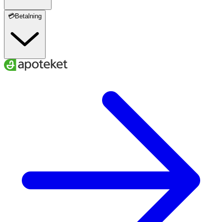
💳Betalning