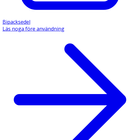
Bipacksedel
Läs noga före användning