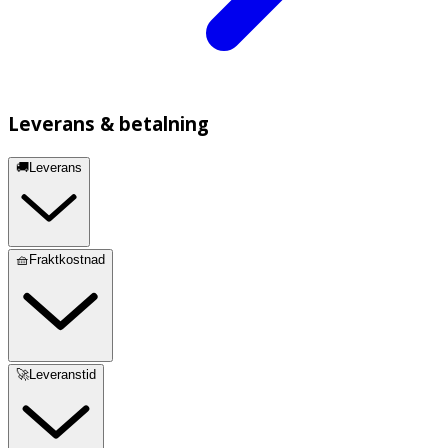
Leverans & betalning
🚚Leverans
🧺Fraktkostnad
🚀Leveranstid