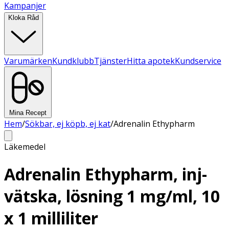
Kampanjer
Kloka Råd
Varumärken
Kundklubb
Tjänster
Hitta apotek
Kundservice
Mina Recept
Hem
/
Sökbar, ej köpb, ej kat
/
Adrenalin Ethypharm
Läkemedel
Adrenalin Ethypharm, inj-
vätska, lösning 1 mg/ml, 10
x 1 milliliter