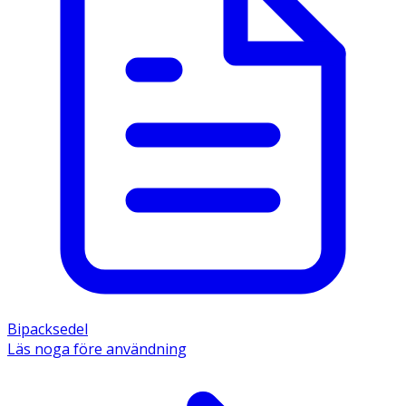
Bipacksedel
Läs noga före användning