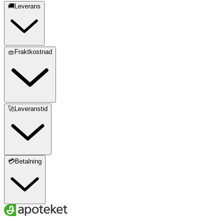
🚚Leverans
🧺Fraktkostnad
🚀Leveranstid
💳Betalning