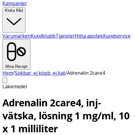
Kampanjer
Kloka Råd
Varumärken
Kundklubb
Tjänster
Hitta apotek
Kundservice
Mina Recept
Hem
/
Sökbar, ej köpb, ej kat
/
Adrenalin 2care4
Läkemedel
Adrenalin 2care4, inj-
vätska, lösning 1 mg/ml, 10
x 1 milliliter