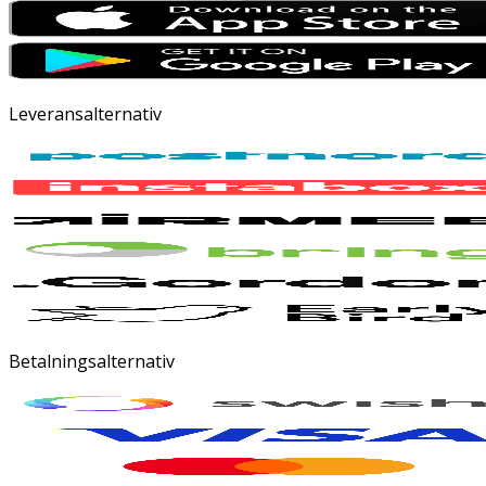
Leveransalternativ
Betalningsalternativ