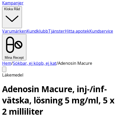
Kampanjer
Kloka Råd
Varumärken
Kundklubb
Tjänster
Hitta apotek
Kundservice
Mina Recept
Hem
/
Sökbar, ej köpb, ej kat
/
Adenosin Macure
Läkemedel
Adenosin Macure, inj-/inf-
vätska, lösning 5 mg/ml, 5 x
2 milliliter