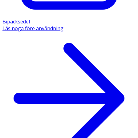
Bipacksedel
Läs noga före användning