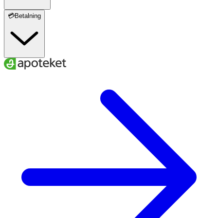
💳Betalning