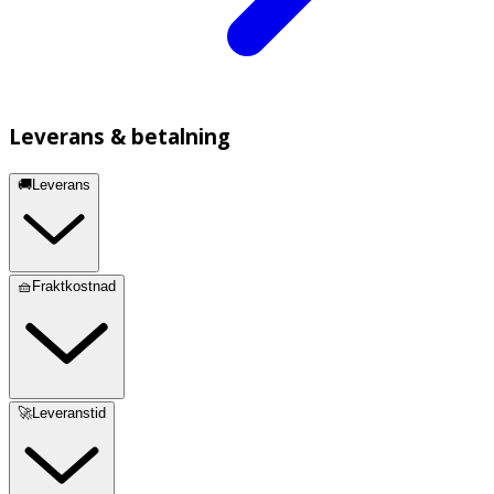
Leverans & betalning
🚚Leverans
🧺Fraktkostnad
🚀Leveranstid