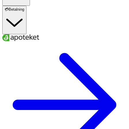
💳Betalning