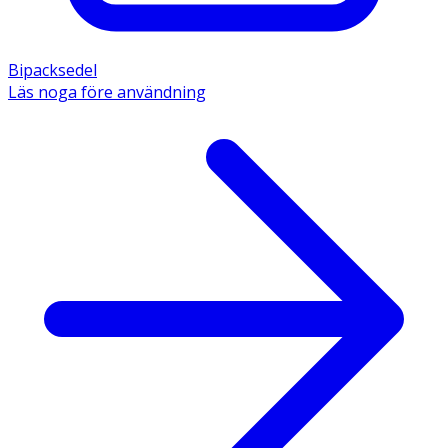
Bipacksedel
Läs noga före användning