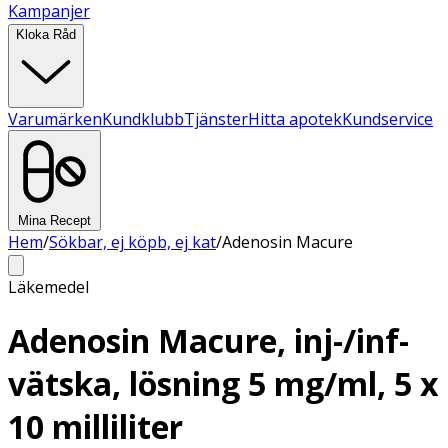
Kampanjer
Kloka Råd
Varumärken
Kundklubb
Tjänster
Hitta apotek
Kundservice
Mina Recept
Hem
/
Sökbar, ej köpb, ej kat
/
Adenosin Macure
Läkemedel
Adenosin Macure, inj-/inf-
vätska, lösning 5 mg/ml, 5 x
10 milliliter