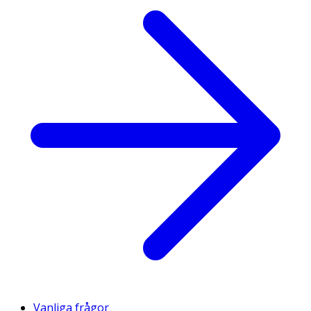
· På skadad eller irriterad hud.
Förvaring
Förvaras oåtkomligt för barn.
Innehåll
Dimetyleter.
Viktigt att veta
Det här är en CE-märkt
medicinteknisk produkt
.
Vanliga frågor