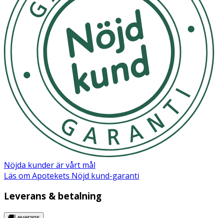
· Metallapplikator för riktad applicering
· Avtagbar applikator
· Trycksatt behållare med kylgas
· Storlek: 50 ml
Användning
Läs hela bruksanvisningen och bipacksedeln innan
användning.
Placera aerosolbehållaren på en plan och hård yta.
Nöjda kunder är vårt mål
Sätt applikatorn på burken med metallspetsen
Läs om Apotekets Nöjd kund-garanti
uppåt.
Tryck ner applikatorn i 5 sekunder för att aktivera
Leverans & betalning
kylningen. Undvik kontakt med metallspetsen.
Vänta minst 5 minuter innan ny aktivering.
🚚Leverans