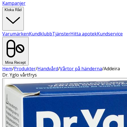
Kampanjer
Kloka Råd
Varumärken
Kundklubb
Tjänster
Hitta apotek
Kundservice
Mina Recept
Hem
/
Produkter
/
Handvård
/
Vårtor på händerna
/
Addeira
Dr. Yglo vårtfrys