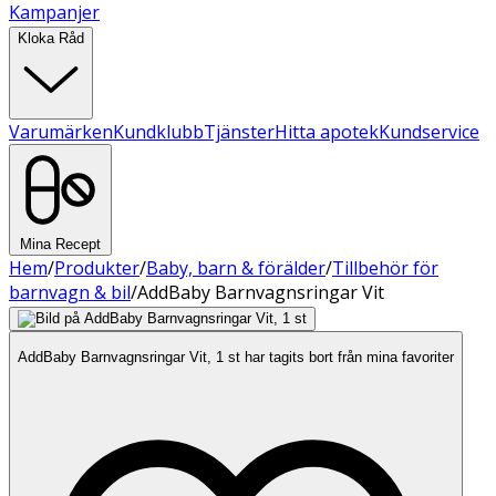
Kampanjer
Kloka Råd
Varumärken
Kundklubb
Tjänster
Hitta apotek
Kundservice
Mina Recept
Hem
/
Produkter
/
Baby, barn & förälder
/
Tillbehör för
barnvagn & bil
/
AddBaby Barnvagnsringar Vit
AddBaby Barnvagnsringar Vit, 1 st har tagits bort från mina favoriter