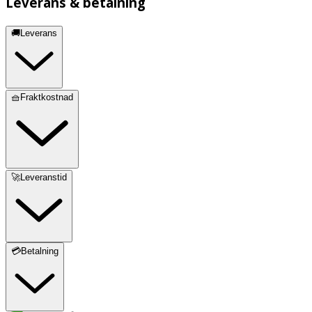
Leverans & betalning
🚚Leverans
🧺Fraktkostnad
🚀Leveranstid
💳Betalning