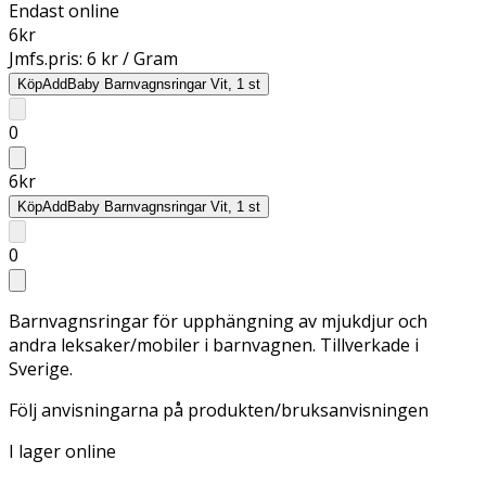
Endast online
6
kr
Jmfs.pris:
6 kr / Gram
Köp
AddBaby Barnvagnsringar Vit, 1 st
0
6
kr
Köp
AddBaby Barnvagnsringar Vit, 1 st
0
Barnvagnsringar för upphängning av mjukdjur och
andra leksaker/mobiler i barnvagnen. Tillverkade i
Sverige.
Följ anvisningarna på produkten/bruksanvisningen
I lager online