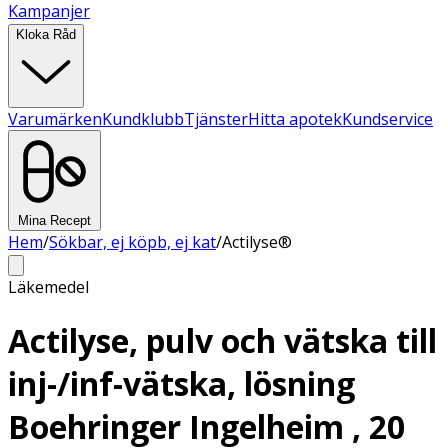
Kampanjer
Kloka Råd
Varumärken
Kundklubb
Tjänster
Hitta apotek
Kundservice
Mina Recept
Hem
/
Sökbar, ej köpb, ej kat
/
Actilyse®
Läkemedel
Actilyse, pulv och vätska till
inj-/inf-vätska, lösning
Boehringer Ingelheim , 20