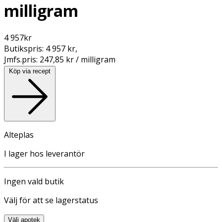
milligram
4 957
kr
Butikspris:
4 957 kr
,
Jmfs.pris:
247,85 kr / milligram
Köp via recept
Alteplas
I lager hos leverantör
Ingen vald butik
Välj för att se lagerstatus
Välj apotek