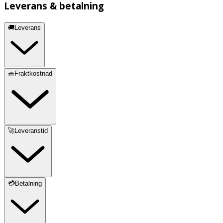
Leverans & betalning
🚚Leverans
🧺Fraktkostnad
🚀Leveranstid
💳Betalning