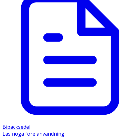
Bipacksedel
Läs noga före användning