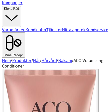
Kampanjer
Kloka Råd
Varumärken
Kundklubb
Tjänster
Hitta apotek
Kundservice
Mina Recept
Hem
/
Produkter
/
Hår
/
Hårvård
/
Balsam
/
ACO Volumising
Conditioner