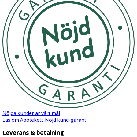
Aqua, Cetearyl Alcohol, Behenamidopropyl
Dimethylamine, Diethylhexyl Carbonate, Polyquaternium-
116, Macadamia Seed Oil Polyglyceryl-4 Esters, Olus Oil,
Propanediol, Glycerin, Hydrolyzed Rice Protein, Camellia
Sinensis Leaf Extract, Mentha Piperita Leaf Extract,
Saccharomyces Ferment Lysate Filtrate, Tilia Tomentosa
Bud Extract, Ascorbyl Palmitate, Tocopherol,
Lauroyl/Myristoyl Methyl Glucamide , Quaternium-95,
Butylene Glycol, Lecithin, Sodium Cetearyl Sulfate, Lactic
Acid, Citric Acid, Pentaerythrityl Tetra-di-t-butyl
Hydroxyhydrocinnamate, Ethylhexylglycerin,
Phenoxyethanol, Sodium Benzoate, Potassium Sorbate,
Sorbic Acid, Parfum
Nöjda kunder är vårt mål
Läs om Apotekets Nöjd kund-garanti
Leverans & betalning