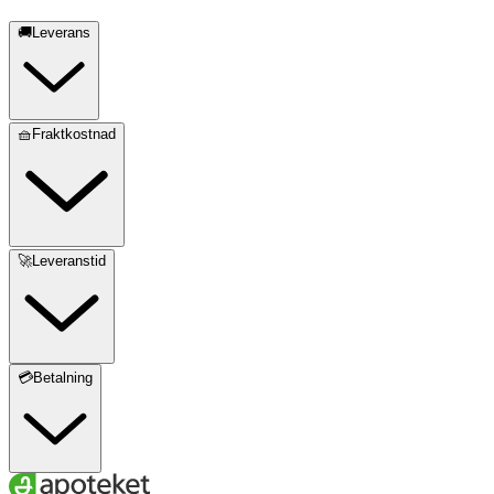
🚚Leverans
🧺Fraktkostnad
🚀Leveranstid
💳Betalning