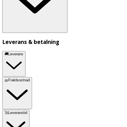
Leverans & betalning
🚚Leverans
🧺Fraktkostnad
🚀Leveranstid