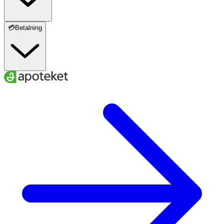
💳Betalning