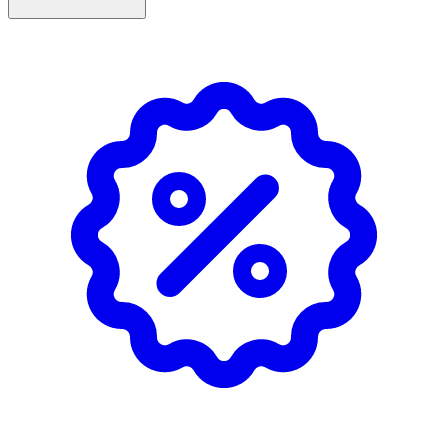
extra vattenresistent och anpassad för aktiv
utomhusvistelse.
Egenskaper
· SPF 50
· Skyddar mot UVA- och UVB-strålning
· Anpassad för barns känsliga hud
· För utsatta områden som ansikte, läppar och öron
· Kan appliceras på våt hud
· Extra vattenresistent
· Fri från alkohol och färgämnen
· Oparfymerad
· Dermatologiskt testad