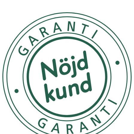
direkt solljus och i första hand skyddas med kläder, hatt,
parasoll och liknande. För de områden som inte går att
täcka med kläder eller skyddas på annat sätt kan ACO
Kids solskydd användas från
3 månaders ålder.
Förvaring
Förvaras i normal rumstemperatur och utom räckhåll för
barn.
Innehåll
Petrolatum, Ozokerite, C12-15 Alkyl Benzoate, Cetearyl
Alcohol, Diethylamino Hydroxybenzoyl Hexyl Benzoate,
Bis-Ethylhexyloxyphenol Methoxyphenyl Triazine,
Ethylhexyl Salicylate, Canola Oil, Titanium Dioxide (nano),
Ethylhexyl Triazone, Tocopheryl Acetate, Copernicia
Cerifera Cera, Butyl Methoxydibenzoylmethane, Alumina,
Simethicone, Silica, Citric Acid