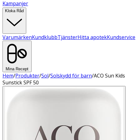
Kampanjer
Kloka Råd
Varumärken
Kundklubb
Tjänster
Hitta apotek
Kundservice
Mina Recept
Hem
/
Produkter
/
Sol
/
Solskydd för barn
/
ACO Sun Kids
Sunstick SPF 50