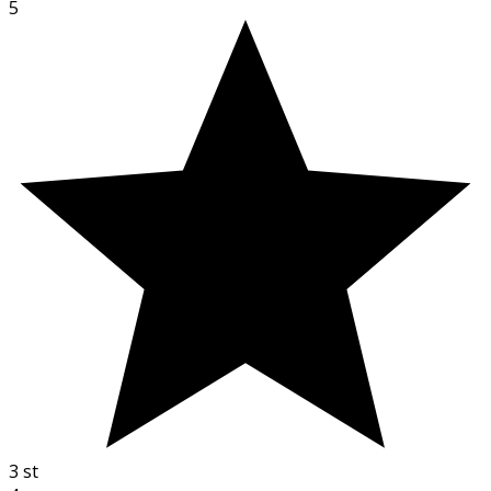
5
3
st