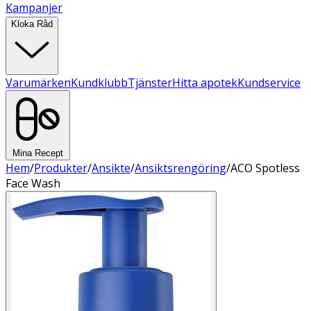
Kampanjer
Kloka Råd
Varumärken
Kundklubb
Tjänster
Hitta apotek
Kundservice
Mina Recept
Hem
/
Produkter
/
Ansikte
/
Ansiktsrengöring
/
ACO Spotless
Face Wash