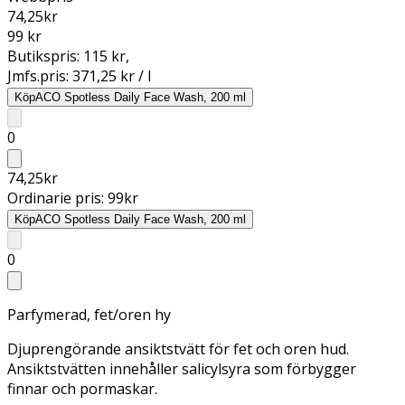
74,25
kr
99 kr
Butikspris:
115 kr
,
Jmfs.pris:
371,25 kr / l
Köp
ACO Spotless Daily Face Wash, 200 ml
0
74,25
kr
Ordinarie pris:
99
kr
Köp
ACO Spotless Daily Face Wash, 200 ml
0
Parfymerad, fet/oren hy
Djuprengörande ansiktstvätt för fet och oren hud.
Ansiktstvätten innehåller salicylsyra som förbygger
finnar och pormaskar.