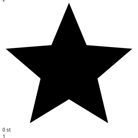
0
st
1