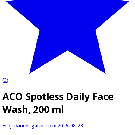
(
3
)
ACO Spotless Daily Face
Wash, 200 ml
Erbjudandet gäller t.o.m
2026-08-23