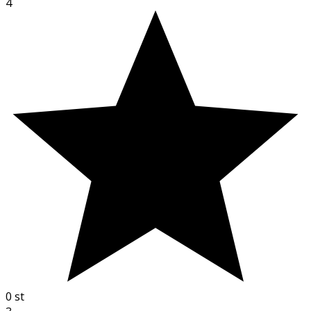
4
0
st