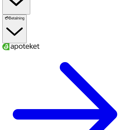
💳Betalning