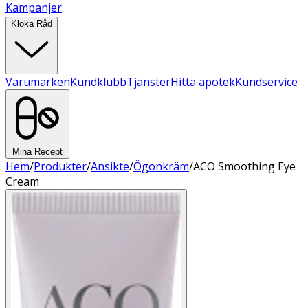
Kampanjer
Kloka Råd
Varumärken
Kundklubb
Tjänster
Hitta apotek
Kundservice
Mina Recept
Hem
/
Produkter
/
Ansikte
/
Ögonkräm
/
ACO Smoothing Eye
Cream