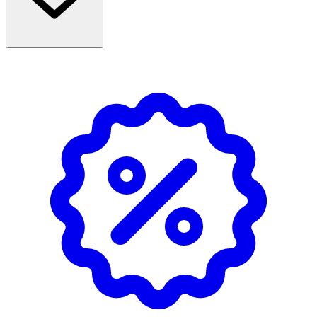
Innehåll
Aqua Canola Oil Propylene Glycol Dimethicone Glyceryl
Stearate Caprylic/Capric Triglyceride Glycerin Silica
Cetyl Alcohol Isopropyl Myristate 1,2-Hexanediol
Hydrogenated Coco-Glycerides PEG-100 Stearate
Butyrospermum Parkii Butter Panthenol Calcium
Pantothenate Calcium PCA Magnesium PCA Manganese
PCA Potassium PCA Sodium PCA Zinc PCA Tocopherol
Ascorbyl Glucoside Sodium Ascorbyl Phosphate
Niacinamide Folic Acid Sodium Riboflavin Phosphate
Cyanocobalamin Citric Acid Phenoxyethanol Sodium
Benzoate Potassium Sorbate.