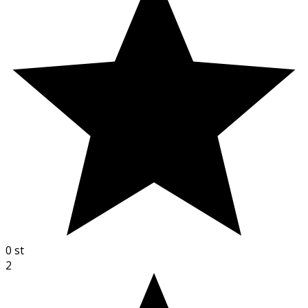
0
st
2