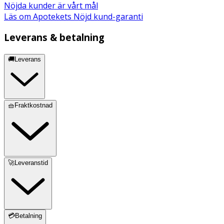
Nöjda kunder är vårt mål
Läs om Apotekets Nöjd kund-garanti
Leverans & betalning
🚚Leverans
🧺Fraktkostnad
🚀Leveranstid
💳Betalning