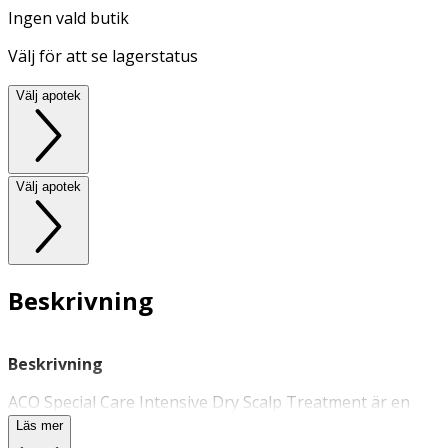
Ingen vald butik
Välj för att se lagerstatus
Välj apotek
Välj apotek
Beskrivning
Beskrivning
ACO Special Care Intensive Dry Scalp Treatment är en
oparfymerad gel som återfuktar och lindrar
torr och
Läs mer
känslig hårbotten
. Ger vård och intensiv återfuktning