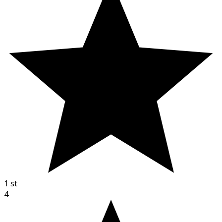
1
st
4