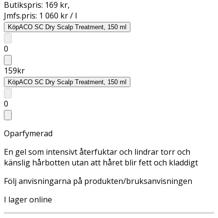
Butikspris:
169 kr
,
Jmfs.pris:
1 060 kr / l
Köp
ACO SC Dry Scalp Treatment, 150 ml
0
159
kr
Köp
ACO SC Dry Scalp Treatment, 150 ml
0
Oparfymerad
En gel som intensivt återfuktar och lindrar torr och
känslig hårbotten utan att håret blir fett och kladdigt
Följ anvisningarna på produkten/bruksanvisningen
I lager online