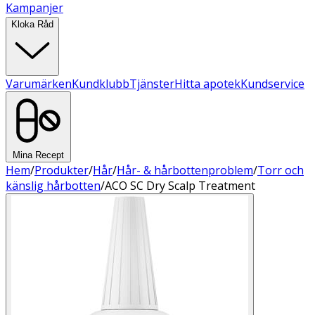
Kampanjer
Kloka Råd
Varumärken
Kundklubb
Tjänster
Hitta apotek
Kundservice
Mina Recept
Hem
/
Produkter
/
Hår
/
Hår- & hårbottenproblem
/
Torr och
känslig hårbotten
/
ACO SC Dry Scalp Treatment