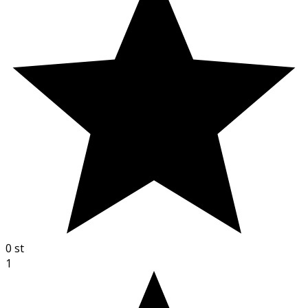
0
st
1