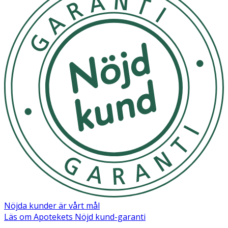
60 Almond Glycerides, Glycol Distearate, Allantoin, PEG-75
Shea Butter Glycerides, Lactic Acid, Citric Acid, Sodium
Benzoate.
Nöjda kunder är vårt mål
Läs om Apotekets Nöjd kund-garanti