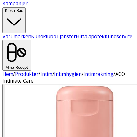
Kampanjer
Kloka Råd
Varumärken
Kundklubb
Tjänster
Hitta apotek
Kundservice
Mina Recept
Hem
/
Produkter
/
Intim
/
Intimhygien
/
Intimrakning
/
ACO
Intimate Care