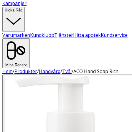
Kampanjer
Kloka Råd
Varumärken
Kundklubb
Tjänster
Hitta apotek
Kundservice
Mina Recept
Hem
/
Produkter
/
Handvård
/
Tvål
/
ACO Hand Soap Rich