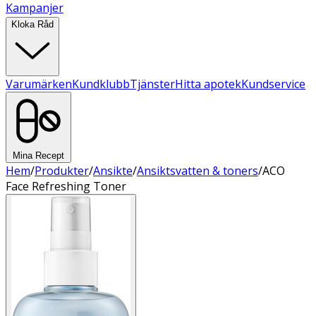
Kampanjer
Kloka Råd
Varumärken
Kundklubb
Tjänster
Hitta apotek
Kundservice
Mina Recept
Hem
/
Produkter
/
Ansikte
/
Ansiktsvatten & toners
/
ACO
Face Refreshing Toner