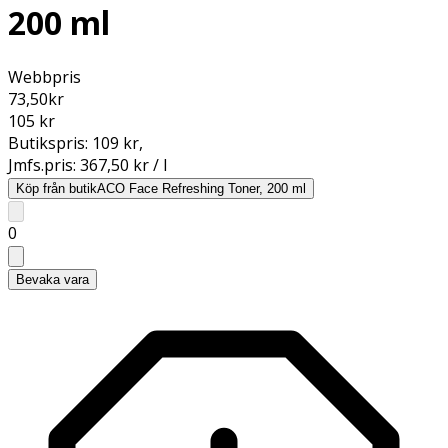
200 ml
Webbpris
73,50
kr
105 kr
Butikspris:
109 kr
,
Jmfs.pris:
367,50 kr / l
Köp från butik
ACO Face Refreshing Toner, 200 ml
0
Bevaka vara