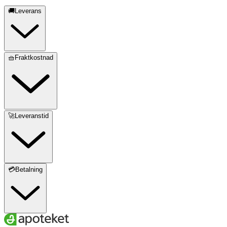
🚚Leverans
🧺Fraktkostnad
🚀Leveranstid
💳Betalning