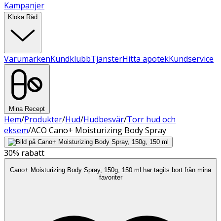
Kampanjer
Kloka Råd
Varumärken
Kundklubb
Tjänster
Hitta apotek
Kundservice
Mina Recept
Hem
/
Produkter
/
Hud
/
Hudbesvär
/
Torr hud och
eksem
/
ACO Cano+ Moisturizing Body Spray
30%
rabatt
Cano+ Moisturizing Body Spray, 150g, 150 ml har tagits bort från mina
favoriter