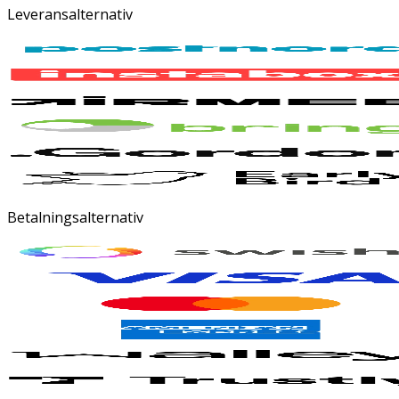
Leveransalternativ
Betalningsalternativ