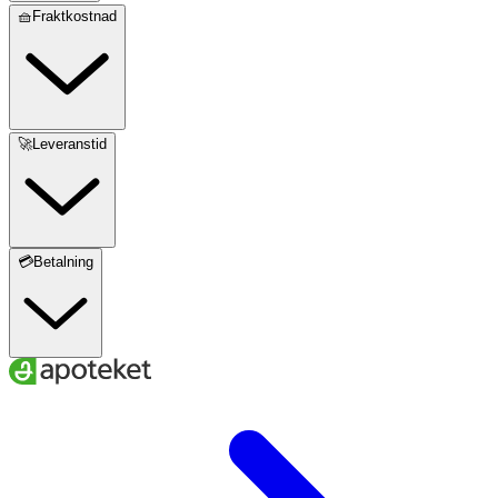
🧺Fraktkostnad
🚀Leveranstid
💳Betalning