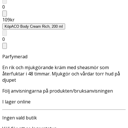
0
109
kr
Köp
ACO Body Cream Rich, 200 ml
0
Parfymerad
En rik och mjukgörande kräm med sheasmör som
återfuktar i 48 timmar. Mjukgör och vårdar torr hud på
djupet
Följ anvisningarna på produkten/bruksanvisningen
I lager online
Ingen vald butik