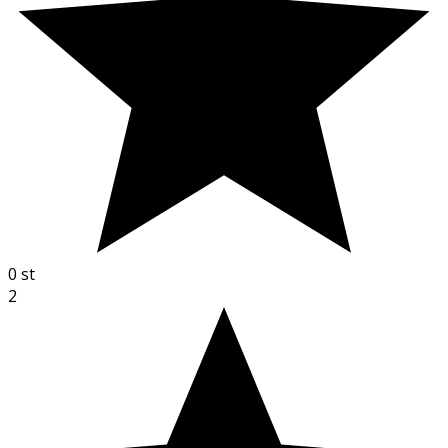
0
st
2