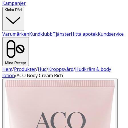
Kampanjer
Kloka Råd
Varumärken
Kundklubb
Tjänster
Hitta apotek
Kundservice
Mina Recept
Hem
/
Produkter
/
Hud
/
Kroppsvård
/
Hudkräm & body
lotion
/
ACO Body Cream Rich