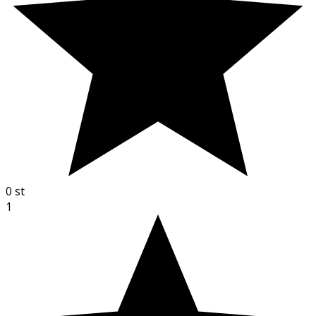
0
st
1