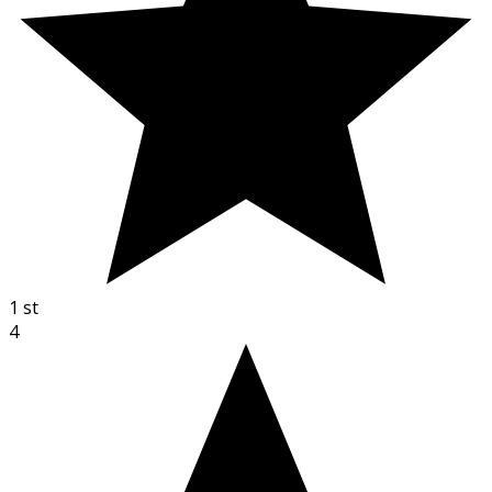
1
st
4