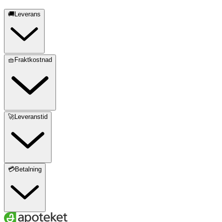
🚚Leverans
🧺Fraktkostnad
🚀Leveranstid
💳Betalning