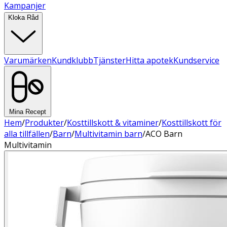
Kampanjer
Kloka Råd
Varumärken
Kundklubb
Tjänster
Hitta apotek
Kundservice
Mina Recept
Hem
/
Produkter
/
Kosttillskott & vitaminer
/
Kosttillskott för
alla tillfällen
/
Barn
/
Multivitamin barn
/
ACO Barn
Multivitamin