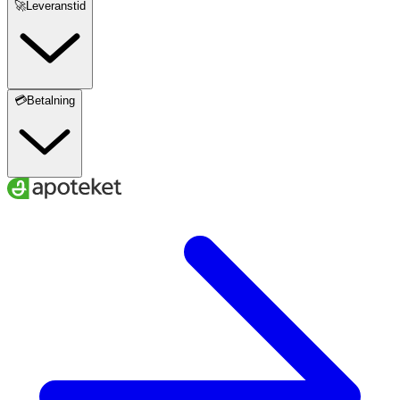
🚀Leveranstid
Folsyra
140 μg
70
Vitamin B12
1,4 μg
56
💳Betalning
Biotin
7,5 μg
15
Vitamin C
40 mg
50
Kalcium
240 mg
30
Magnesium
56 mg
15
Järn
8 mg
57
Jod
90 μg
60