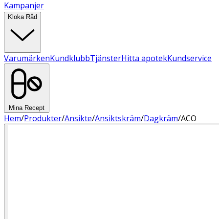
Kampanjer
Kloka Råd
Varumärken
Kundklubb
Tjänster
Hitta apotek
Kundservice
Mina Recept
Hem
/
Produkter
/
Ansikte
/
Ansiktskräm
/
Dagkräm
/
ACO