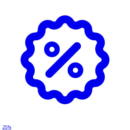
- Förvaras i rumstemperatur.
Innehåll
Aqua, Diethylamino Hydroxybenzoyl Hexyl Benzoate,
Ethylhexyl Salicylate, C12-15 Alkyl Benzoate, Ethylhexyl
Triazone, Niacinamide, Titanium Dioxide (nano), Bis-
Ethylhexyloxyphenol Methoxyphenyl Triazine, Propylene
Glycol, Diisopropyl Sebacate, Glycerin, Potassium Cetyl
Phosphate, Tocopheryl Acetate, Cetearyl Alcohol,
Myristyl Myristate, Ascorbyl Glucoside, Sodium
Hyaluronate, Ubiquinone, Tetrapeptide-21,
Biosaccharide Gum-4, Sorbitol, Canola Oil, Dimethicone,
Sucrose Stearate, Silica, Alumina, Alpha-Glucan
Oligosaccharide, Butylene Glycol, Propanediol, Xanthan
Gum, Algin, Tapioca Starch, Sodium Polyacrylate, Sodium
Citrate, Citric Acid, Phenoxyethanol, Sodium Benzoate,
Parfum.
25%