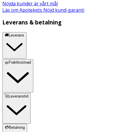
Nöjda kunder är vårt mål
Läs om Apotekets Nöjd kund-garanti
Leverans & betalning
🚚Leverans
🧺Fraktkostnad
🚀Leveranstid
💳Betalning