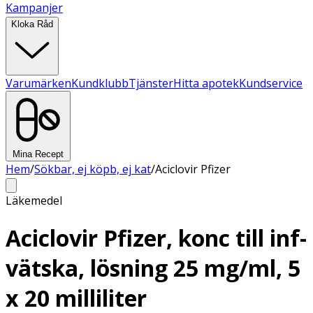
Kampanjer
Kloka Råd
Varumärken
Kundklubb
Tjänster
Hitta apotek
Kundservice
Mina Recept
Hem
/
Sökbar, ej köpb, ej kat
/
Aciclovir Pfizer
Läkemedel
Aciclovir Pfizer, konc till inf-
vätska, lösning 25 mg/ml, 5
x 20 milliliter