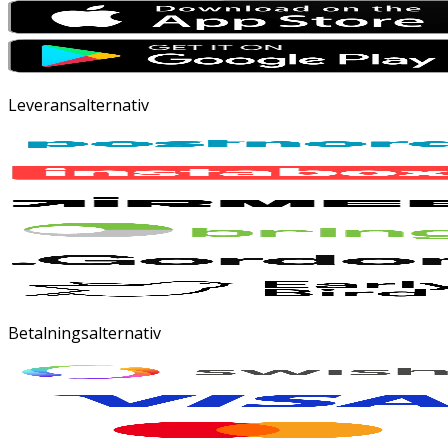
Leveransalternativ
Betalningsalternativ