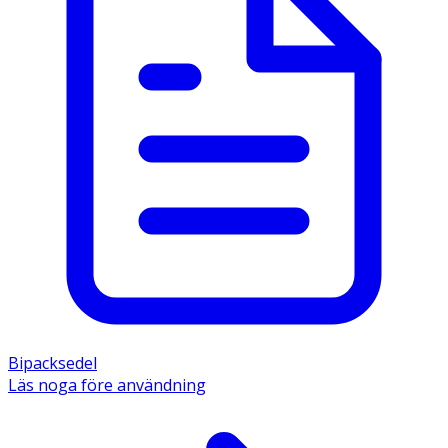
Bipacksedel
Läs noga före användning