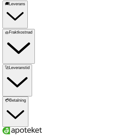
🚚Leverans
🧺Fraktkostnad
🚀Leveranstid
💳Betalning