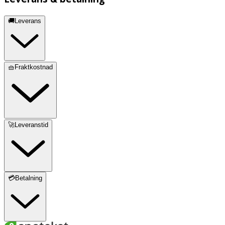
🚚Leverans
🧺Fraktkostnad
🚀Leveranstid
💳Betalning