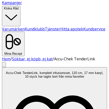
Kampanjer
Kloka Råd
Varumärken
Kundklubb
Tjänster
Hitta apotek
Kundservice
Mina Recept
Hem
/
Sökbar, ej köpb, ej kat
/
Accu-Chek TenderLink
Accu-Chek TenderLink, komplett infusionsset, 110 cm, 17 mm kanyl,
10 styck har tagits bort från mina favoriter