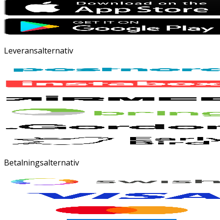
Leveransalternativ
Betalningsalternativ