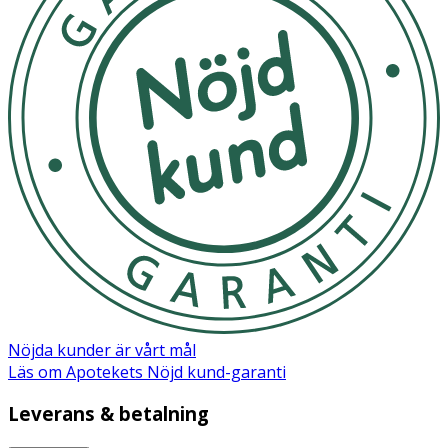
Nöjda kunder är vårt mål
Läs om Apotekets Nöjd kund-garanti
Leverans & betalning