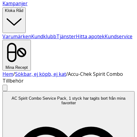
Kampanjer
Kloka Råd
Varumärken
Kundklubb
Tjänster
Hitta apotek
Kundservice
Mina Recept
Hem
/
Sökbar, ej köpb, ej kat
/
Accu-Chek Spirit Combo
Tillbehör
AC Spirit Combo Service Pack, 1 styck har tagits bort från mina
favoriter