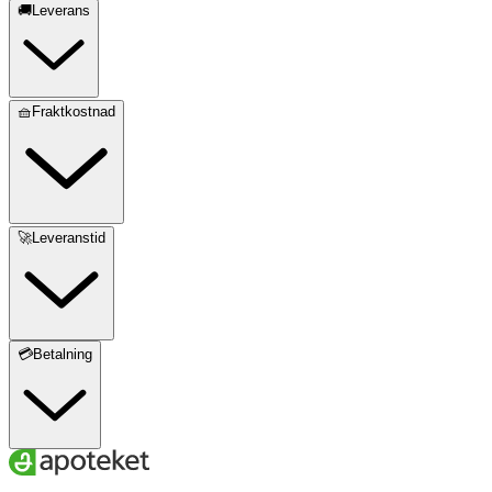
🚚Leverans
🧺Fraktkostnad
🚀Leveranstid
💳Betalning