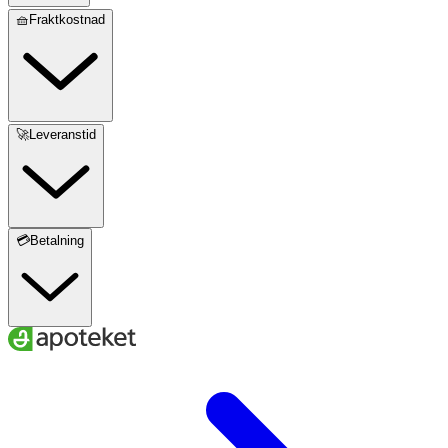
🧺Fraktkostnad
🚀Leveranstid
💳Betalning