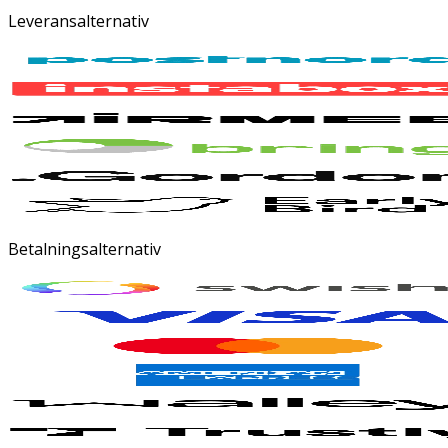
Leveransalternativ
Betalningsalternativ