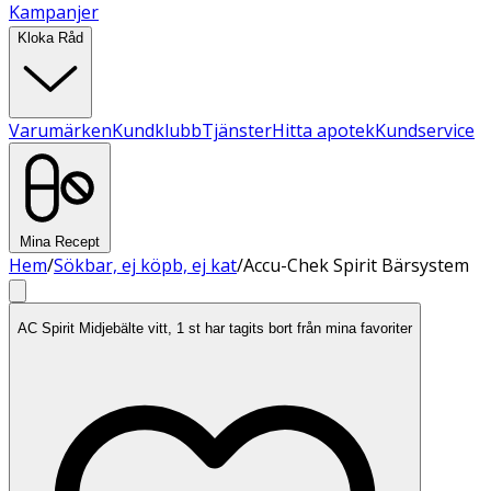
Kampanjer
Kloka Råd
Varumärken
Kundklubb
Tjänster
Hitta apotek
Kundservice
Mina Recept
Hem
/
Sökbar, ej köpb, ej kat
/
Accu-Chek Spirit Bärsystem
AC Spirit Midjebälte vitt, 1 st har tagits bort från mina favoriter