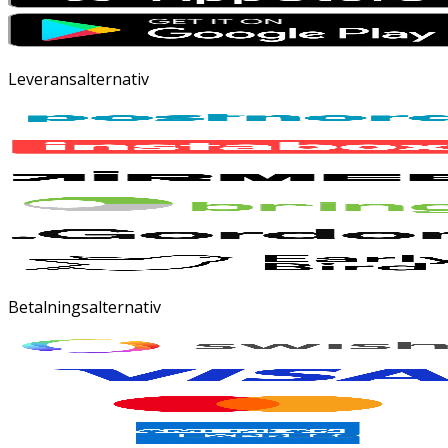
Leveransalternativ
Betalningsalternativ