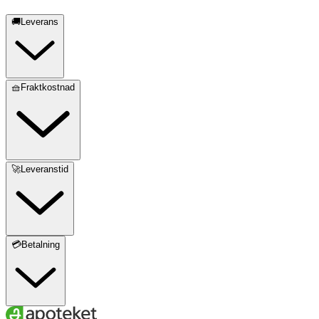
🚚Leverans
🧺Fraktkostnad
🚀Leveranstid
💳Betalning