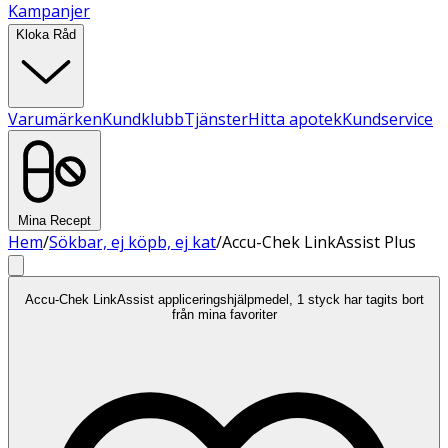
Kampanjer
Kloka Råd
Varumärken
Kundklubb
Tjänster
Hitta apotek
Kundservice
Mina Recept
Hem
/
Sökbar, ej köpb, ej kat
/
Accu-Chek LinkAssist Plus
Accu-Chek LinkAssist appliceringshjälpmedel, 1 styck har tagits bort
från mina favoriter