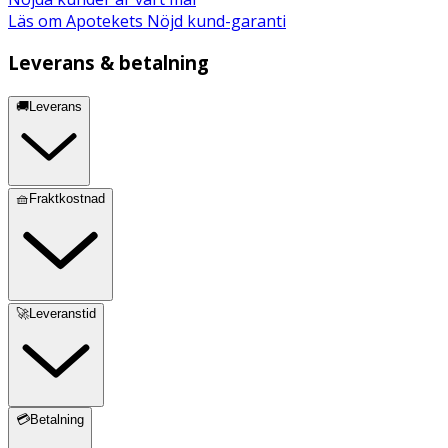
Läs om Apotekets Nöjd kund-garanti
Leverans & betalning
🚚Leverans
🧺Fraktkostnad
🚀Leveranstid
💳Betalning