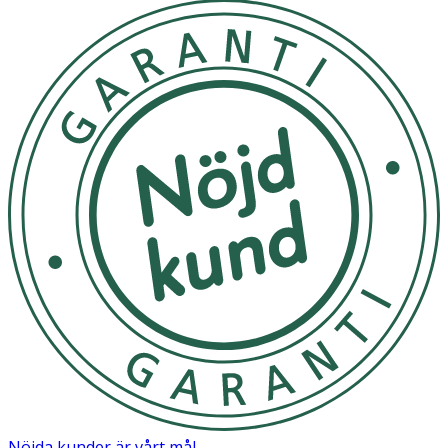
Nöjda kunder är vårt mål