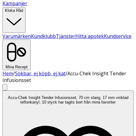
Kampanjer
Kloka Råd
Varumärken
Kundklubb
Tjänster
Hitta apotek
Kundservice
Mina Recept
Hem
/
Sökbar, ej köpb, ej kat
/
Accu-Chek Insight Tender
Infusionsset
Accu-Chek Insight Tender Infusionsset, 70 cm slang, 17 mm vinklad
teflonkanyl, 10 styck har tagits bort från mina favoriter