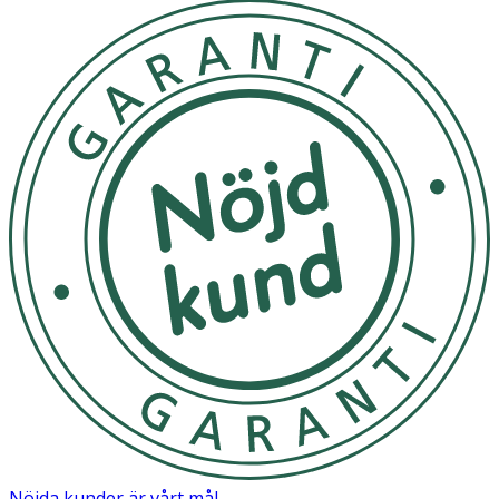
Nöjda kunder är vårt mål