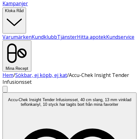
Kampanjer
Kloka Råd
Varumärken
Kundklubb
Tjänster
Hitta apotek
Kundservice
Mina Recept
Hem
/
Sökbar, ej köpb, ej kat
/
Accu-Chek Insight Tender
Infusionsset
Accu-Chek Insight Tender Infusionsset, 40 cm slang, 13 mm vinklad
teflonkanyl, 10 styck har tagits bort från mina favoriter