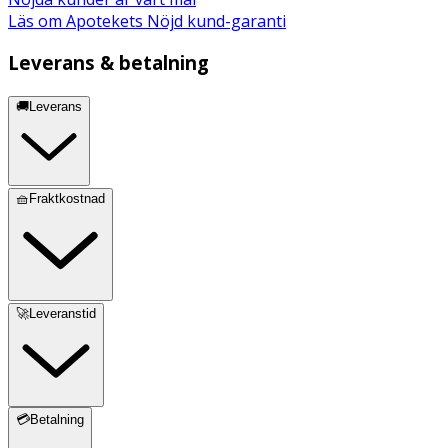
Läs om Apotekets Nöjd kund-garanti
Leverans & betalning
🚚Leverans
🧺Fraktkostnad
🚀Leveranstid
💳Betalning