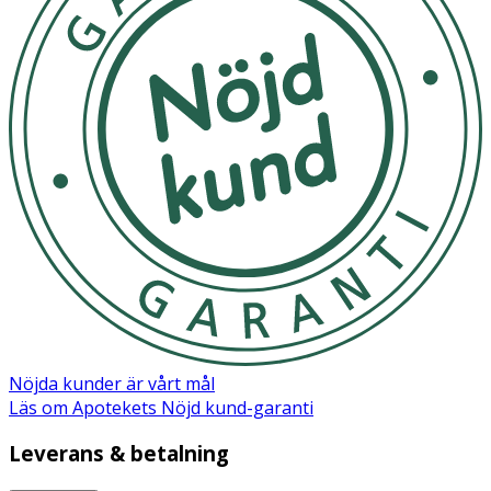
Nöjda kunder är vårt mål
Läs om Apotekets Nöjd kund-garanti
Leverans & betalning