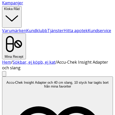
Kampanjer
Kloka Råd
Varumärken
Kundklubb
Tjänster
Hitta apotek
Kundservice
Mina Recept
Hem
/
Sökbar, ej köpb, ej kat
/
Accu-Chek Insight Adapter
och slang
Accu-Chek Insight Adapter och 40 cm slang, 10 styck har tagits bort
från mina favoriter