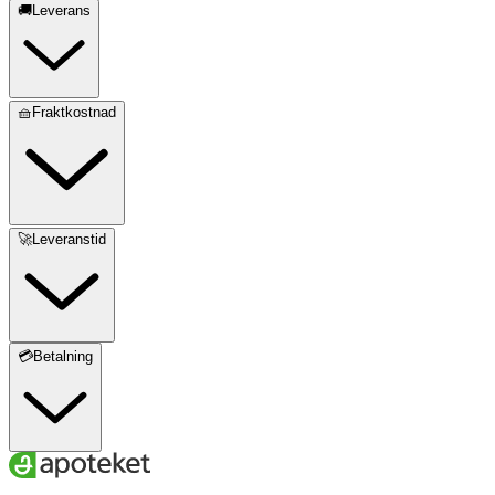
🚚Leverans
🧺Fraktkostnad
🚀Leveranstid
💳Betalning