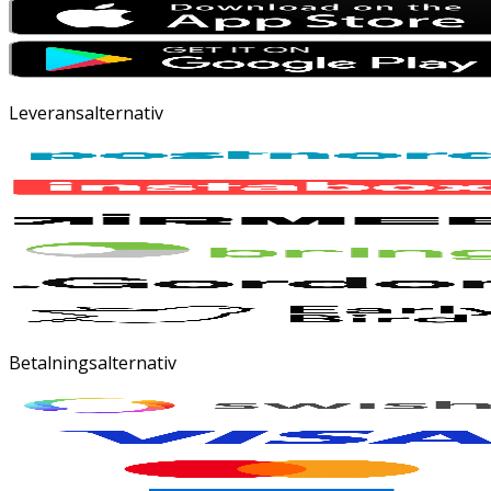
Leveransalternativ
Betalningsalternativ