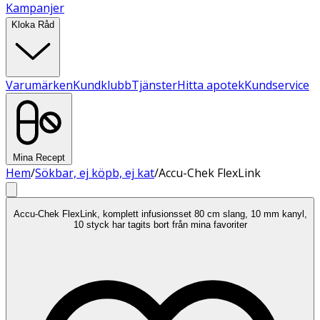
Kampanjer
Kloka Råd
Varumärken
Kundklubb
Tjänster
Hitta apotek
Kundservice
Mina Recept
Hem
/
Sökbar, ej köpb, ej kat
/
Accu-Chek FlexLink
Accu-Chek FlexLink, komplett infusionsset 80 cm slang, 10 mm kanyl,
10 styck har tagits bort från mina favoriter