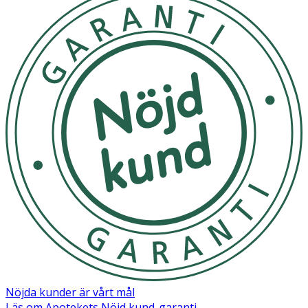
Nöjda kunder är vårt mål
Läs om Apotekets Nöjd kund-garanti