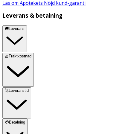
Läs om Apotekets Nöjd kund-garanti
Leverans & betalning
🚚Leverans
🧺Fraktkostnad
🚀Leveranstid
💳Betalning