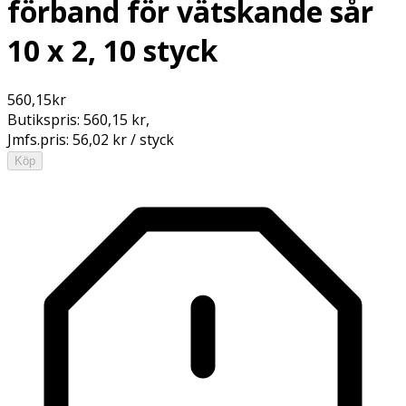
förband för vätskande sår
10 x 2, 10 styck
560,15
kr
Butikspris:
560,15 kr
,
Jmfs.pris:
56,02 kr / styck
Köp