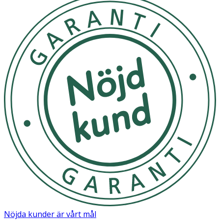
Nöjda kunder är vårt mål