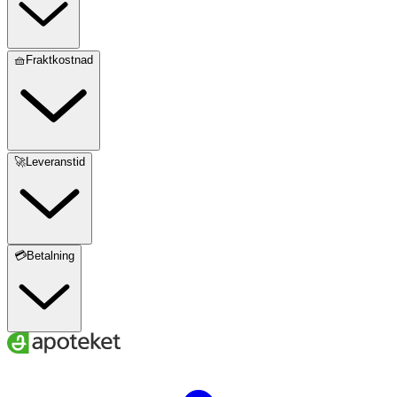
🧺Fraktkostnad
🚀Leveranstid
💳Betalning