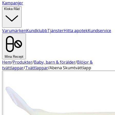
Kampanjer
Kloka Råd
Varumärken
Kundklubb
Tjänster
Hitta apotek
Kundservice
Mina Recept
Hem
/
Produkter
/
Baby, barn & förälder
/
Blöjor &
tvättlappar
/
Tvättlappar
/
Abena Skumtvättlapp