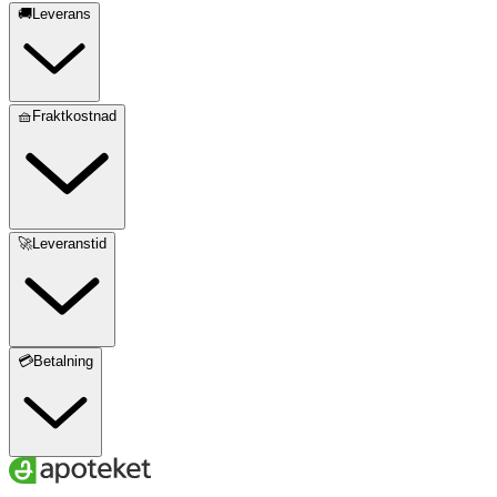
🚚Leverans
🧺Fraktkostnad
🚀Leveranstid
💳Betalning