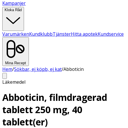
Kampanjer
Kloka Råd
Varumärken
Kundklubb
Tjänster
Hitta apotek
Kundservice
Mina Recept
Hem
/
Sökbar, ej köpb, ej kat
/
Abboticin
Läkemedel
Abboticin, filmdragerad
tablett 250 mg, 40
tablett(er)