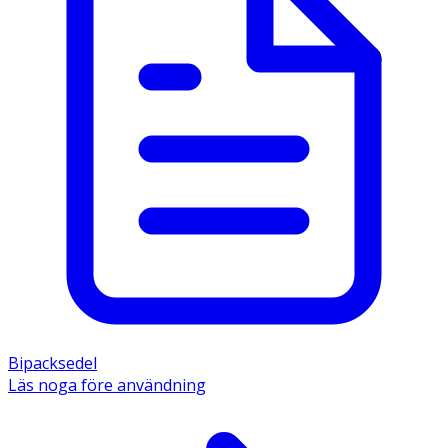
Bipacksedel
Läs noga före användning