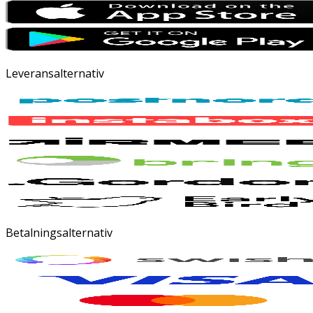
Leveransalternativ
Betalningsalternativ