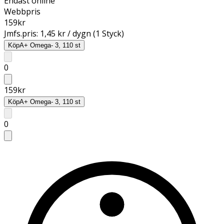
Endast online
Webbpris
159
kr
Jmfs.pris:
1,45 kr / dygn (1 Styck)
Köp
A+ Omega- 3, 110 st
0
159
kr
Köp
A+ Omega- 3, 110 st
0