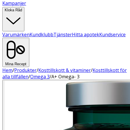
Kampanjer
Kloka Råd
Varumärken
Kundklubb
Tjänster
Hitta apotek
Kundservice
Mina Recept
Hem
/
Produkter
/
Kosttillskott & vitaminer
/
Kosttillskott för
alla tillfällen
/
Omega 3
/
A+ Omega- 3