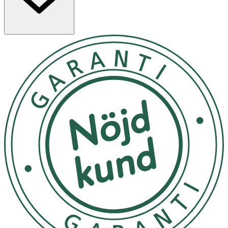
gynnsamma effekten uppnås vid ett dagligt intag av 250
mg EPA och DHA. 1 kapsel av A+ Omega-3 ger ett dagligt
intag 310 mg EPA.
Kosttillskott ersätter inte en varierad kost utan bör
kombineras med en mångsidig och varierad kost samt en
hälsosam livsstil.
Användning & Dosering
- Rekommenderad dos för vuxna: 1-2 kapslar
dagligen.
- Tas i samband med måltid.
INNEHÅLLSDEKLARATION
1 Kapsel
2 Kapslar
Fiskolja
1000 mg
2000 mg
– vilket ger