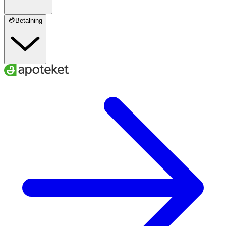
Förvaras oåtkomligt för barn. Förvara torrt i
💳Betalning
rumstemperatur och ej i direkt solljus.
Innehåll
Högkoncentrerad FISKolja, stabiliseringsmedel (glycerol),
antioxidationsmedel (tokoferolrika extrakt). Kapsel
(gelatin från nötkreatur).