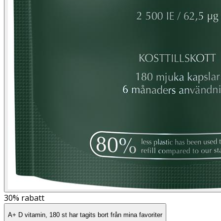
30%
rabatt
A+ D vitamin, 180 st har tagits bort från mina favoriter