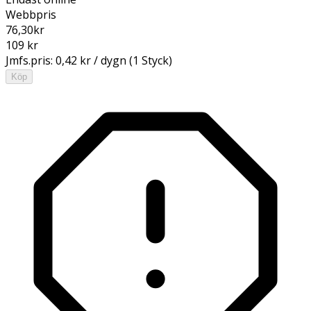
Webbpris
76,30
kr
109 kr
Jmfs.pris:
0,42 kr / dygn (1 Styck)
Köp