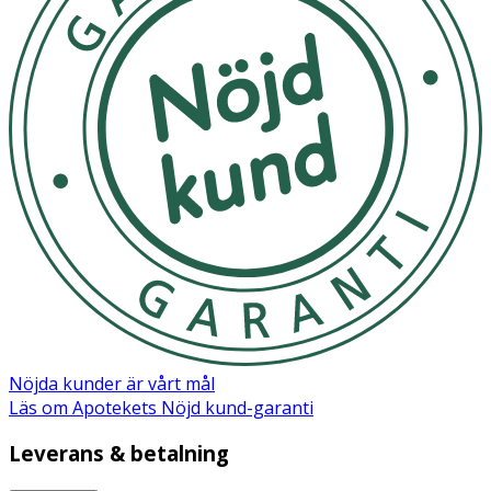
- Rekommenderad dagsdos ska inte överskridas.
- Kosttillskott ersätter inte en varierad kost.
- Förvaras i rumstemperatur och utom räckhåll för små
barn.
INNEHÅLLSDEKLARATION
1 Kapsel
%DRI*
D3-vitamin
62,5 µg
1 250*
Nöjda kunder är vårt mål
* Dagligt referensintag. ** DRI ej fastställd
Läs om Apotekets Nöjd kund-garanti
Innehåll
Leverans & betalning
MCT-olja (kokosnöt), stabiliseringsmedel (glycerol),