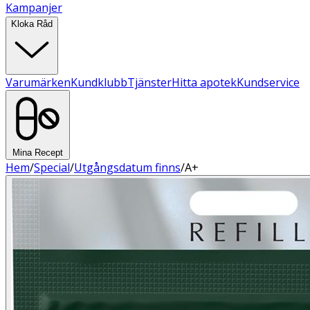
Kampanjer
Kloka Råd
Varumärken
Kundklubb
Tjänster
Hitta apotek
Kundservice
Mina Recept
Hem
/
Special
/
Utgångsdatum finns
/
A+