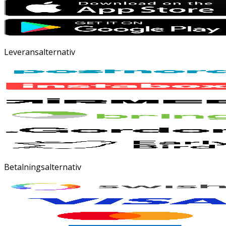
Leveransalternativ
Betalningsalternativ