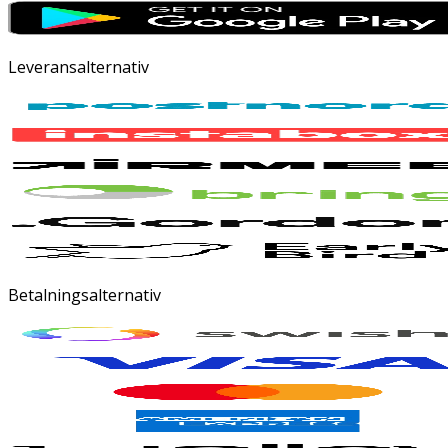
Leveransalternativ
Betalningsalternativ