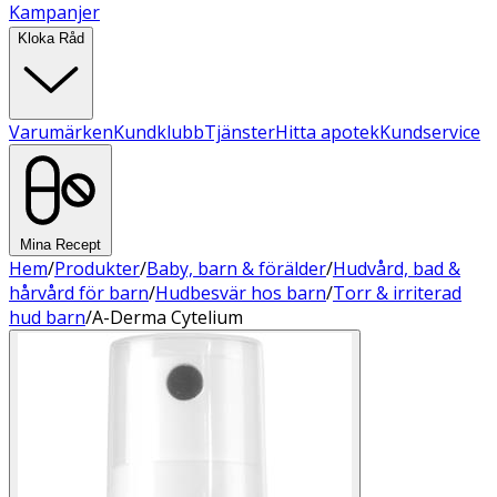
Kampanjer
Kloka Råd
Varumärken
Kundklubb
Tjänster
Hitta apotek
Kundservice
Mina Recept
Hem
/
Produkter
/
Baby, barn & förälder
/
Hudvård, bad &
hårvård för barn
/
Hudbesvär hos barn
/
Torr & irriterad
hud barn
/
A-Derma Cytelium