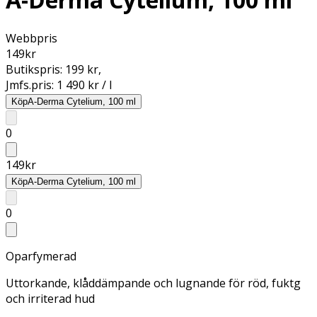
Webbpris
149
kr
Butikspris:
199 kr
,
Jmfs.pris:
1 490 kr / l
Köp
A-Derma Cytelium, 100 ml
0
149
kr
Köp
A-Derma Cytelium, 100 ml
0
Oparfymerad
Uttorkande, klåddämpande och lugnande för röd, fuktg
och irriterad hud