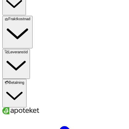
🧺Fraktkostnad
🚀Leveranstid
💳Betalning