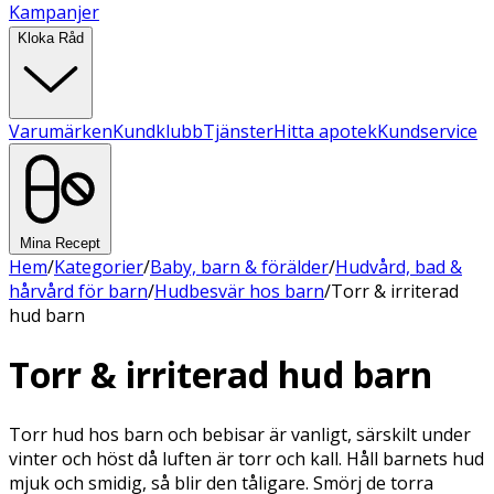
Kampanjer
Kloka Råd
Varumärken
Kundklubb
Tjänster
Hitta apotek
Kundservice
Mina Recept
Hem
/
Kategorier
/
Baby, barn & förälder
/
Hudvård, bad &
hårvård för barn
/
Hudbesvär hos barn
/
Torr & irriterad
hud barn
Torr & irriterad hud barn
Torr hud hos barn och bebisar är vanligt, särskilt under
vinter och höst då luften är torr och kall. Håll barnets hud
mjuk och smidig, så blir den tåligare. Smörj de torra