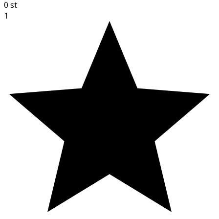
0
st
1