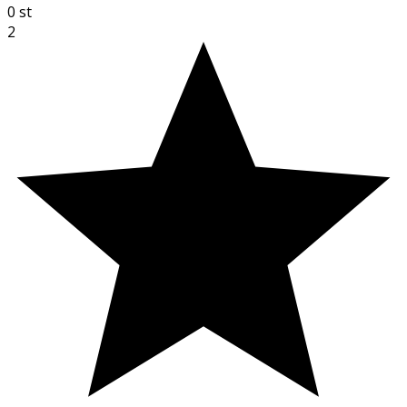
0
st
2