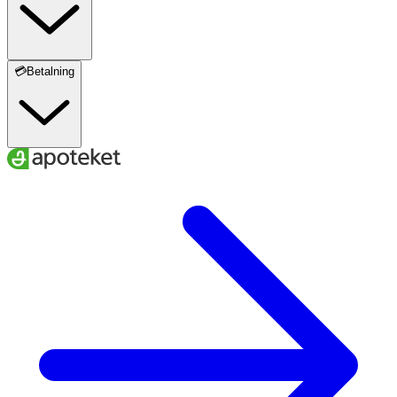
💳Betalning