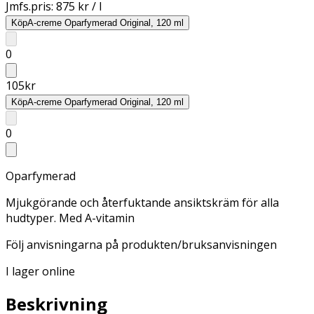
Jmfs.pris:
875 kr / l
Köp
A-creme Oparfymerad Original, 120 ml
0
105
kr
Köp
A-creme Oparfymerad Original, 120 ml
0
Oparfymerad
Mjukgörande och återfuktande ansiktskräm för alla
hudtyper. Med A-vitamin
Följ anvisningarna på produkten/bruksanvisningen
I lager online
Beskrivning