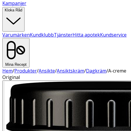
Kampanjer
Kloka Råd
Varumärken
Kundklubb
Tjänster
Hitta apotek
Kundservice
Mina Recept
Hem
/
Produkter
/
Ansikte
/
Ansiktskräm
/
Dagkräm
/
A-creme
Original