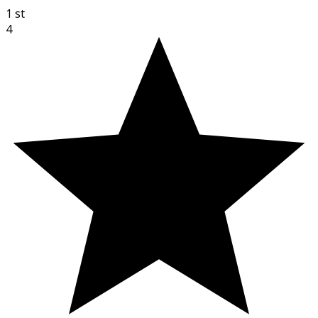
1
st
4