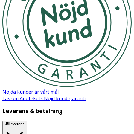
rumstemperatur
OK för gravida och ammande:
Ja
Nöjda kunder är vårt mål
Läs om Apotekets Nöjd kund-garanti
Leverans & betalning
🚚Leverans