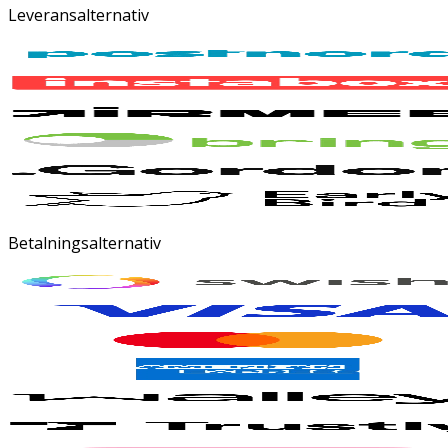
Leveransalternativ
Betalningsalternativ