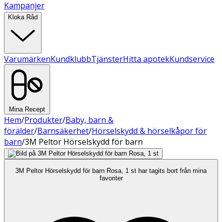
Kampanjer
Kloka Råd
Varumärken
Kundklubb
Tjänster
Hitta apotek
Kundservice
Mina Recept
Hem
/
Produkter
/
Baby, barn &
förälder
/
Barnsäkerhet
/
Hörselskydd & hörselkåpor för
barn
/
3M Peltor Hörselskydd för barn
3M Peltor Hörselskydd för barn Rosa, 1 st har tagits bort från mina
favoriter