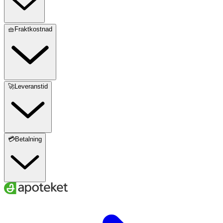
🧺Fraktkostnad
🚀Leveranstid
💳Betalning