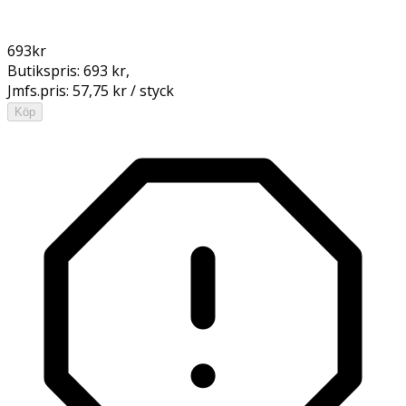
693
kr
Butikspris:
693 kr
,
Jmfs.pris:
57,75 kr / styck
Köp