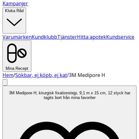
Kampanjer
Kloka Råd
Varumärken
Kundklubb
Tjänster
Hitta apotek
Kundservice
Mina Recept
Hem
/
Sökbar, ej köpb, ej kat
/
3M Medipore H
3M Medipore H, kirurgisk fixationstejp, 9,1 m x 15 cm, 12 styck har
tagits bort från mina favoriter