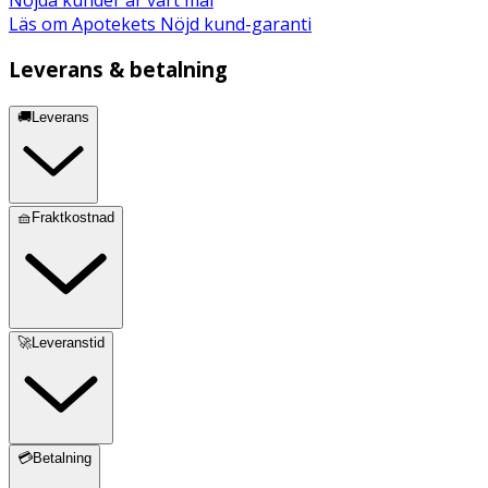
Läs om Apotekets Nöjd kund-garanti
Leverans & betalning
🚚Leverans
🧺Fraktkostnad
🚀Leveranstid
💳Betalning