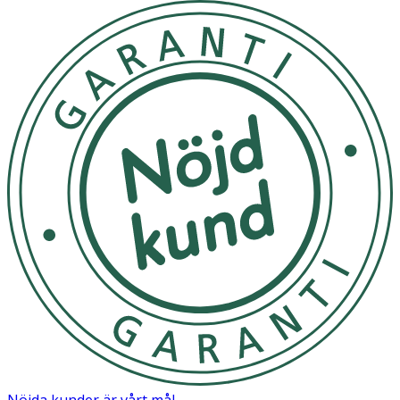
Nöjda kunder är vårt mål