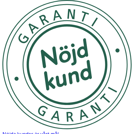
Nöjda kunder är vårt mål