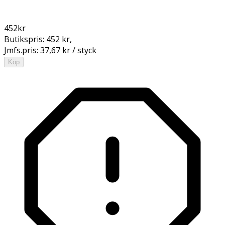
452
kr
Butikspris:
452 kr
,
Jmfs.pris:
37,67 kr / styck
Köp