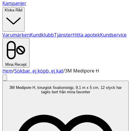
Kampanjer
Kloka Råd
Varumärken
Kundklubb
Tjänster
Hitta apotek
Kundservice
Mina Recept
Hem
/
Sökbar, ej köpb, ej kat
/
3M Medipore H
3M Medipore H, kirurgisk fixationstejp, 9,1 m x 5 cm, 12 styck har
tagits bort från mina favoriter