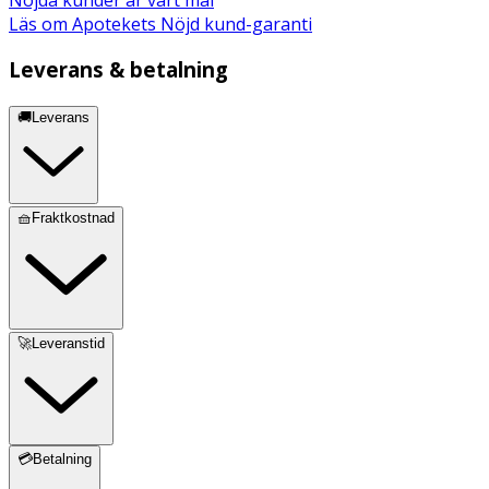
Läs om Apotekets Nöjd kund-garanti
Leverans & betalning
🚚Leverans
🧺Fraktkostnad
🚀Leveranstid
💳Betalning