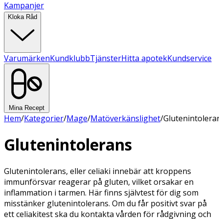
Kampanjer
Kloka Råd
Varumärken
Kundklubb
Tjänster
Hitta apotek
Kundservice
Mina Recept
Hem
/
Kategorier
/
Mage
/
Matöverkänslighet
/
Glutenintolera
Glutenintolerans
Glutenintolerans, eller celiaki innebär att kroppens
immunförsvar reagerar på gluten, vilket orsakar en
inflammation i tarmen. Här finns självtest för dig som
misstänker glutenintolerans. Om du får positivt svar på
ett celiakitest ska du kontakta vården för rådgivning och