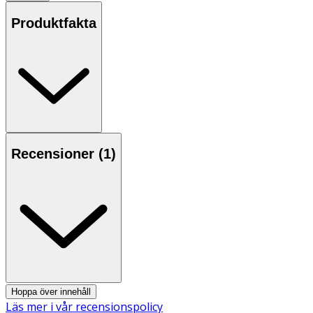
återslutas. God smak av katrinplommon.
Produktfakta
Användning & Dosering
- En flaska (200 ml) rekommenderas per dag. Skaka väl
före användning.
- Oöppnad förpackning förvaras svalt och torrt.
- Öppnad förpackning förvaras i kylskåp och kan
användas inom 24 timmar.
Recensioner (
1
)
- Produkt som hällts ur sin förpackning ska förvaras i en
försluten behållare och konsumeras inom 4 timmar vid
förvaring i rumstemperatur.
NÄRINGSDEKLARATION
100 ML
200 ML
Energi
234 kJ/55 kcal
468 kJ/110
Hoppa över innehåll
kcal
Läs mer i vår recensionspolicy