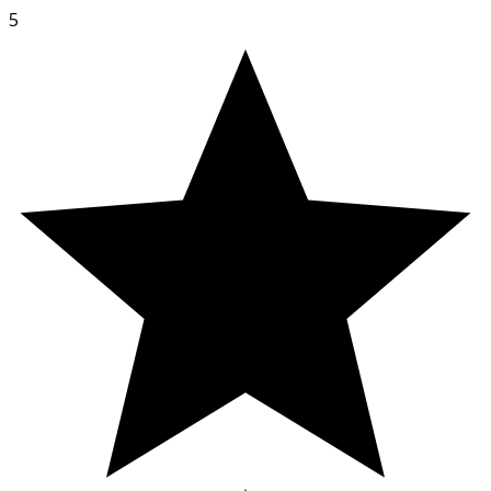
5
Vatten, katrinplommonjuice från koncentrat 20 %.