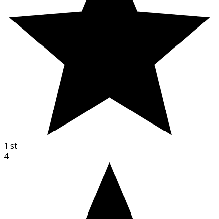
1
st
4