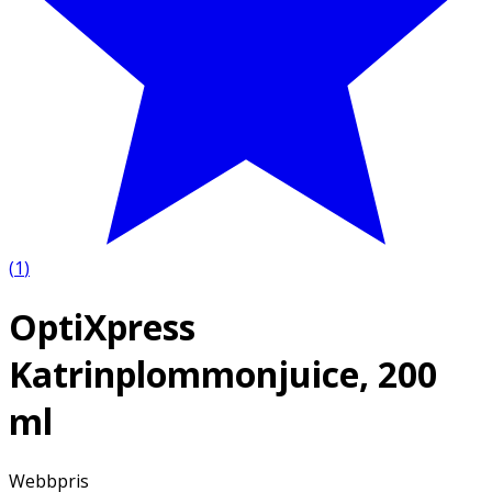
(
1
)
OptiXpress
Katrinplommonjuice, 200
ml
Webbpris