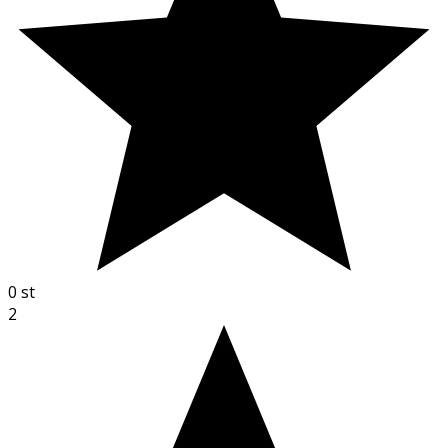
0
st
2