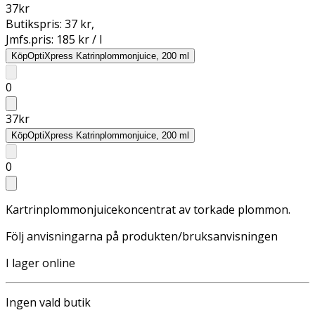
37
kr
Butikspris:
37 kr
,
Jmfs.pris:
185 kr / l
Köp
OptiXpress Katrinplommonjuice, 200 ml
0
37
kr
Köp
OptiXpress Katrinplommonjuice, 200 ml
0
Kartrinplommonjuicekoncentrat av torkade plommon.
Följ anvisningarna på produkten/bruksanvisningen
I lager online
Ingen vald butik