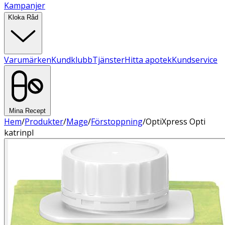
Kampanjer
Kloka Råd
Varumärken
Kundklubb
Tjänster
Hitta apotek
Kundservice
Mina Recept
Hem
/
Produkter
/
Mage
/
Förstoppning
/
OptiXpress Opti
katrinpl