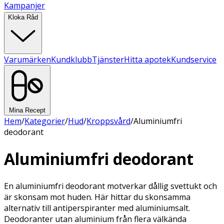
Kampanjer
Kloka Råd
Varumärken
Kundklubb
Tjänster
Hitta apotek
Kundservice
Mina Recept
Hem
/
Kategorier
/
Hud
/
Kroppsvård
/
Aluminiumfri
deodorant
Aluminiumfri deodorant
En aluminiumfri deodorant motverkar dållig svettukt och
är skonsam mot huden. Här hittar du skonsamma
alternativ till antiperspiranter med aluminiumsalt.
Deodoranter utan aluminium från flera välkända