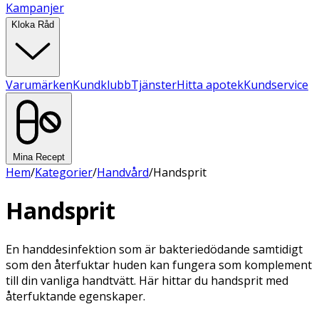
Kampanjer
Kloka Råd
Varumärken
Kundklubb
Tjänster
Hitta apotek
Kundservice
Mina Recept
Hem
/
Kategorier
/
Handvård
/
Handsprit
Handsprit
En handdesinfektion som är bakteriedödande samtidigt
som den återfuktar huden kan fungera som komplement
till din vanliga handtvätt. Här hittar du handsprit med
återfuktande egenskaper.