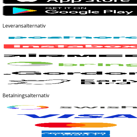
Leveransalternativ
Betalningsalternativ